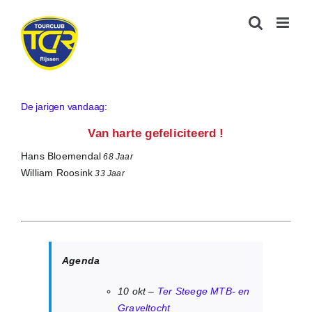
Ga
naar
inhoud
De jarigen vandaag:
Van harte gefeliciteerd !
Hans Bloemendal
68 Jaar
William Roosink
33 Jaar
Agenda
10 okt –
Ter Steege MTB- en
Graveltocht