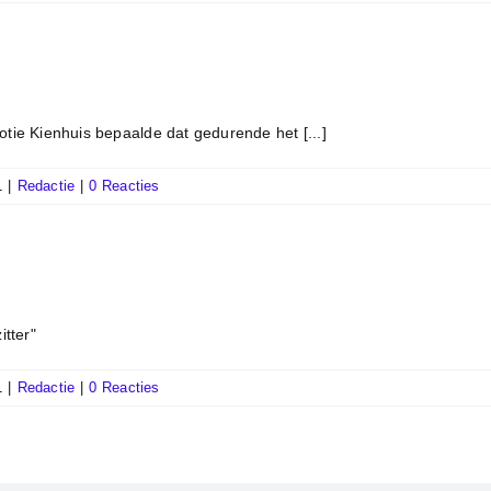
otie Kienhuis bepaalde dat gedurende het [...]
1
|
Redactie
|
0 Reacties
itter"
1
|
Redactie
|
0 Reacties