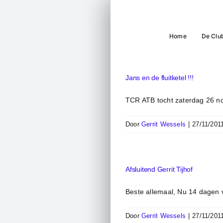
Ga
naar
inhoud
Home
De Clu
Jans en de fluitketel !!!
TCR ATB tocht zaterdag 26 no
Door
Gerrit Wessels
|
27/11/201
Afsluitend Gerrit Tijhof
Beste allemaal, Nu 14 dagen ve
Door
Gerrit Wessels
|
27/11/201