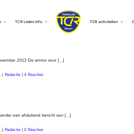
b
TCR Leden info
TCR activiteiten
C
vember 2012 De animo voor [...]
1
|
Redactie
|
4 Reacties
rder een afsluitend bericht van [...]
1
|
Redactie
|
0 Reacties