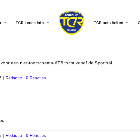
b
TCR Leden info
TCR activiteiten
C
 voor een niet-toerschema-ATB tocht vanaf de Sporthal
3
|
Redactie
|
0 Reacties
eo.
3
|
Redactie
|
0 Reacties