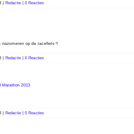
3
|
Redactie
|
0 Reacties
e nazomeren op de racefiets !!
3
|
Redactie
|
6 Reacties
B Marathon 2013
3
|
Redactie
|
0 Reacties