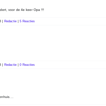
dert, voor de 4e keer Opa !!!
3
|
Redactie
|
5 Reacties
3
|
Redactie
|
0 Reacties
nhuis....