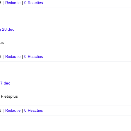
3
|
Redactie
|
0 Reacties
g 28 dec
us
3
|
Redactie
|
0 Reacties
27 dec
Fietsplus
3
|
Redactie
|
0 Reacties