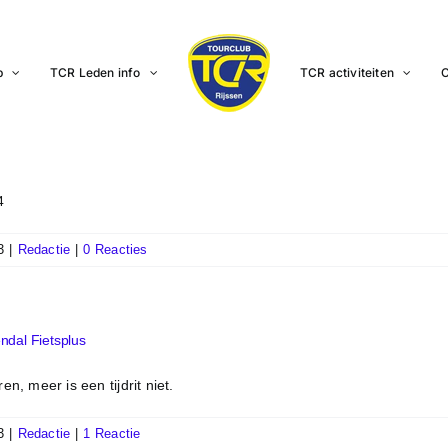
b
TCR Leden info
TCR activiteiten
C
4
3
|
Redactie
|
0 Reacties
endal Fietsplus
en, meer is een tijdrit niet.
3
|
Redactie
|
1 Reactie