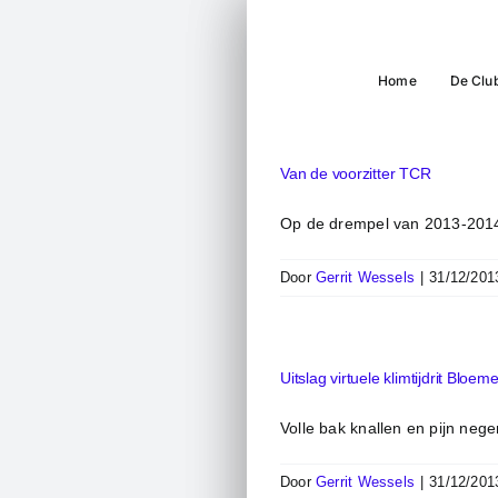
Ga
naar
inhoud
Home
De Clu
Van de voorzitter TCR
Op de drempel van 2013-201
Door
Gerrit Wessels
|
31/12/201
Uitslag virtuele klimtijdrit Bloem
Volle bak knallen en pijn neger
Door
Gerrit Wessels
|
31/12/201