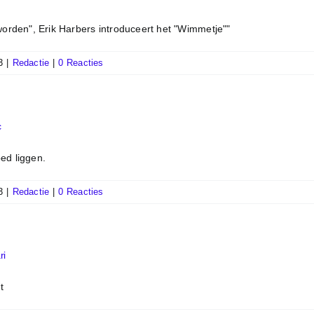
worden", Erik Harbers introduceert het "Wimmetje""
3
|
Redactie
|
0 Reacties
c
bed liggen.
3
|
Redactie
|
0 Reacties
ri
t