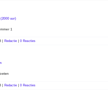
(2000 uur)
nummer 1
3
|
Redactie
|
0 Reacties
en
voeten
3
|
Redactie
|
0 Reacties