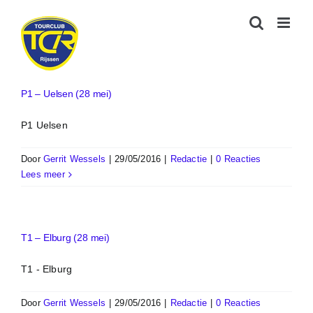
Ga
naar
inhoud
P1 – Uelsen (28 mei)
P1 Uelsen
Door
Gerrit Wessels
|
29/05/2016
|
Redactie
|
0 Reacties
Lees meer
T1 – Elburg (28 mei)
T1 - Elburg
Door
Gerrit Wessels
|
29/05/2016
|
Redactie
|
0 Reacties