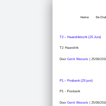
Ga
naar
inhoud
Home
De Clu
T2 – Haandriktocht (25 Juni)
T2 Haandrik
Door
Gerrit Wessels
|
25/06/201
P1 – Posbank (25 juni)
P1 - Posbank
Door
Gerrit Wessels
|
25/06/201