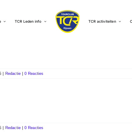
b
TCR Leden info
TCR activiteiten
C
6
|
Redactie
|
0 Reacties
6
|
Redactie
|
0 Reacties