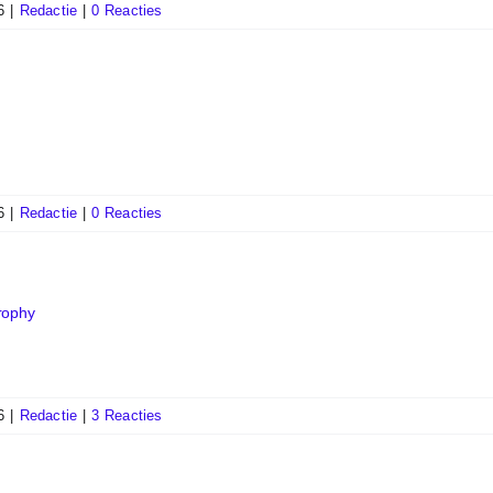
6
|
Redactie
|
0 Reacties
6
|
Redactie
|
0 Reacties
rophy
6
|
Redactie
|
3 Reacties