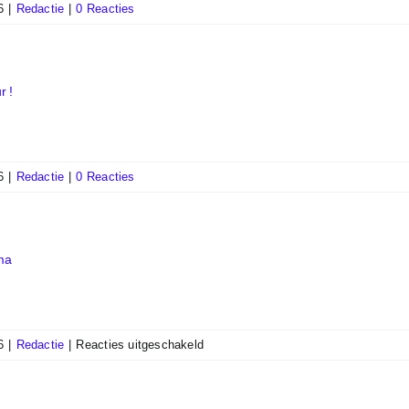
6
|
Redactie
|
0 Reacties
r !
6
|
Redactie
|
0 Reacties
ma
voor
6
|
Redactie
|
Reacties uitgeschakeld
Kroegentocht
&
wintertoerschema