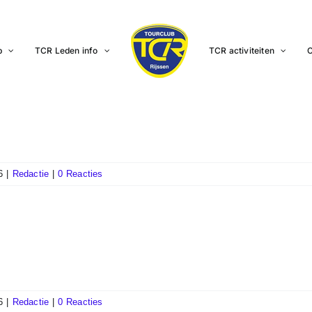
b
TCR Leden info
TCR activiteiten
C
6
|
Redactie
|
0 Reacties
6
|
Redactie
|
0 Reacties