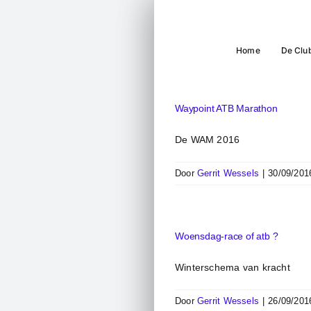
Ga
naar
inhoud
Home
De Clu
Waypoint ATB Marathon
De WAM 2016
Door
Gerrit Wessels
|
30/09/201
Woensdag-race of atb ?
Winterschema van kracht
Door
Gerrit Wessels
|
26/09/201