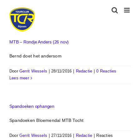
Ga
naar
inhoud
MTB – Rondje Anders (26 nov)
Bernd doet het andersom
Door
Gerrit Wessels
|
28/11/2016
|
Redactie
|
0 Reacties
Lees meer
Spandoeken ophangen
Spandoeken Bloemendal MTB Tocht
Door
Gerrit Wessels
|
27/11/2016
|
Redactie
|
Reacties