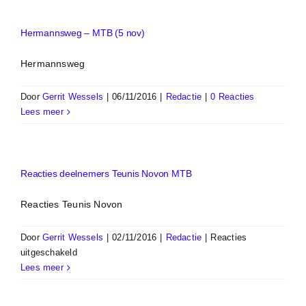
Hermannsweg – MTB (5 nov)
Hermannsweg
Door
Gerrit Wessels
|
06/11/2016
|
Redactie
|
0 Reacties
Lees meer
Reacties deelnemers Teunis Novon MTB
Reacties Teunis Novon
Door
Gerrit Wessels
|
02/11/2016
|
Redactie
|
Reacties
voor
uitgeschakeld
Reacties
Lees meer
deelnemers
Teunis