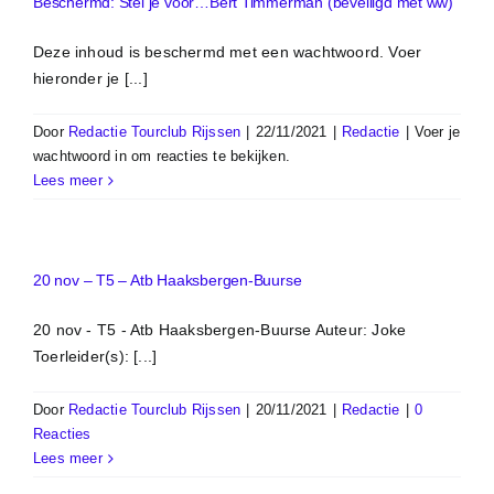
Beschermd: Stel je voor…Bert Timmerman (beveiligd met ww)
Deze inhoud is beschermd met een wachtwoord. Voer
hieronder je [...]
Door
Redactie Tourclub Rijssen
|
22/11/2021
|
Redactie
|
Voer je
wachtwoord in om reacties te bekijken.
Lees meer
20 nov – T5 – Atb Haaksbergen-Buurse
20 nov - T5 - Atb Haaksbergen-Buurse Auteur: Joke
Toerleider(s): [...]
Door
Redactie Tourclub Rijssen
|
20/11/2021
|
Redactie
|
0
Reacties
Lees meer