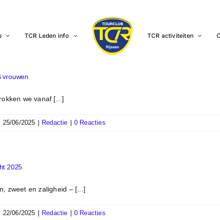
b
TCR Leden info
TCR activiteiten
C
S vrouwen
okken we vanaf [...]
|
25/06/2025
|
Redactie
|
0 Reacties
ht 2025
 zweet en zaligheid – [...]
|
22/06/2025
|
Redactie
|
0 Reacties