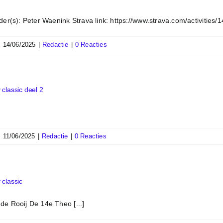
er(s): Peter Waenink Strava link: https://www.strava.com/activities/
|
14/06/2025
|
Redactie
|
0 Reacties
classic deel 2
|
11/06/2025
|
Redactie
|
0 Reacties
 classic
de Rooij De 14e Theo [...]