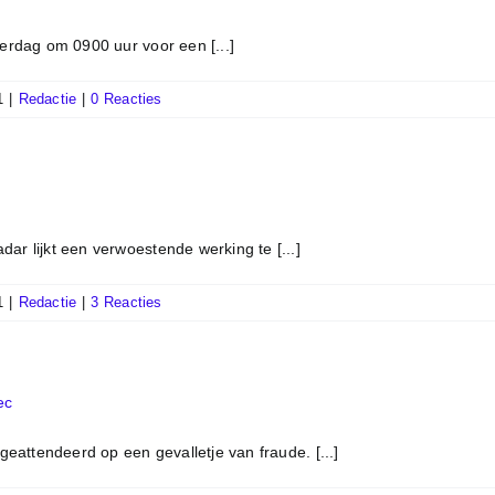
terdag om 0900 uur voor een [...]
1
|
Redactie
|
0 Reacties
ar lijkt een verwoestende werking te [...]
1
|
Redactie
|
3 Reacties
ec
 geattendeerd op een gevalletje van fraude. [...]