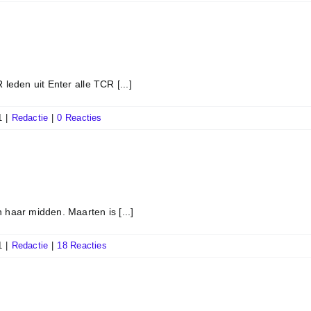
 leden uit Enter alle TCR [...]
1
|
Redactie
|
0 Reacties
 haar midden. Maarten is [...]
1
|
Redactie
|
18 Reacties