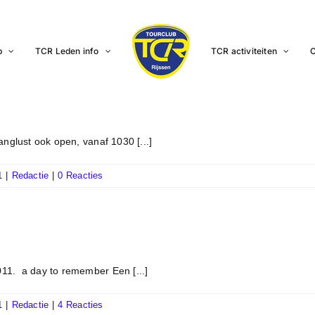
b
TCR Leden info
TCR activiteiten
C
anglust ook open, vanaf 1030 [...]
1
|
Redactie
|
0 Reacties
11. a day to remember Een [...]
1
|
Redactie
|
4 Reacties