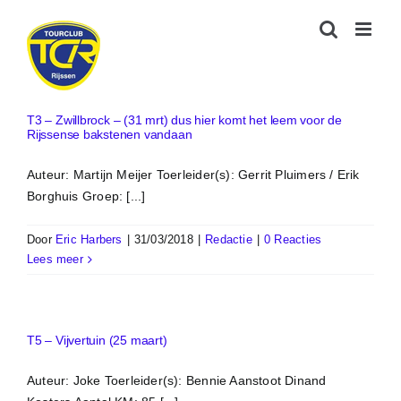
Ga
naar
inhoud
T3 – Zwillbrock – (31 mrt) dus hier komt het leem voor de
Rijssense bakstenen vandaan
Auteur: Martijn Meijer Toerleider(s): Gerrit Pluimers / Erik
Borghuis Groep: [...]
Door
Eric Harbers
|
31/03/2018
|
Redactie
|
0 Reacties
Lees meer
T5 – Vijvertuin (25 maart)
Auteur: Joke Toerleider(s): Bennie Aanstoot Dinand