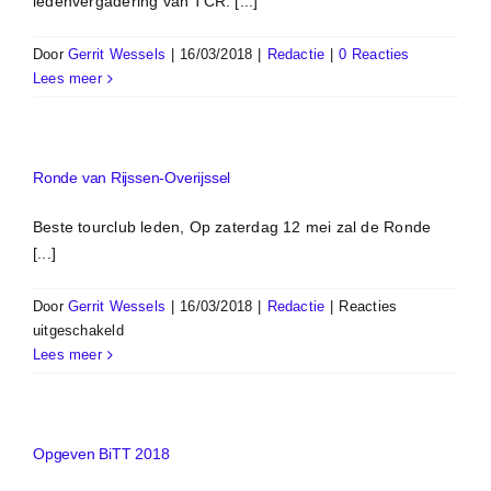
ledenvergadering van TCR. [...]
Door
Gerrit Wessels
|
16/03/2018
|
Redactie
|
0 Reacties
Lees meer
Ronde van Rijssen-Overijssel
Beste tourclub leden, Op zaterdag 12 mei zal de Ronde
[...]
Door
Gerrit Wessels
|
16/03/2018
|
Redactie
|
Reacties
voor
uitgeschakeld
Ronde
Lees meer
van
Rijssen-
Overijssel
Opgeven BiTT 2018