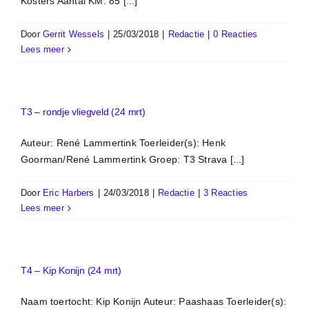
Kosters Aantal KM: 85 [...]
Door
Gerrit Wessels
|
25/03/2018
|
Redactie
|
0 Reacties
Lees meer
T3 – rondje vliegveld (24 mrt)
Auteur: René Lammertink Toerleider(s): Henk
Goorman/René Lammertink Groep: T3 Strava [...]
Door
Eric Harbers
|
24/03/2018
|
Redactie
|
3 Reacties
Lees meer
T4 – Kip Konijn (24 mrt)
Naam toertocht: Kip Konijn Auteur: Paashaas Toerleider(s):