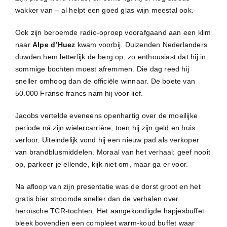
wakker van – al helpt een goed glas wijn meestal ook.
Ook zijn beroemde radio-oproep voorafgaand aan een klim
naar
Alpe d’Huez
kwam voorbij. Duizenden Nederlanders
duwden hem letterlijk de berg op, zo enthousiast dat hij in
sommige bochten moest afremmen. Die dag reed hij
sneller omhoog dan de officiële winnaar. De boete van
50.000 Franse francs nam hij voor lief.
Jacobs vertelde eveneens openhartig over de moeilijke
periode ná zijn wielercarrière, toen hij zijn geld en huis
verloor. Uiteindelijk vond hij een nieuw pad als verkoper
van brandblusmiddelen. Moraal van het verhaal: geef nooit
op, parkeer je ellende, kijk niet om, maar ga er voor.
Na afloop van zijn presentatie was de dorst groot en het
gratis bier stroomde sneller dan de verhalen over
heroïsche TCR-tochten. Het aangekondigde hapjesbuffet
bleek bovendien een compleet warm-koud buffet waar