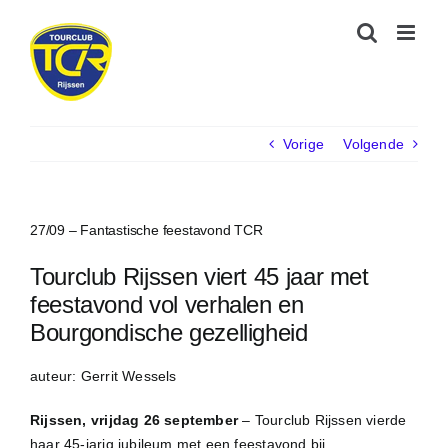
Ga
naar
inhoud
Vorige
Volgende
27/09 – Fantastische feestavond TCR
Tourclub Rijssen viert 45 jaar met
feestavond vol verhalen en
Bourgondische gezelligheid
auteur: Gerrit Wessels
Rijssen, vrijdag 26 september
– Tourclub Rijssen vierde
haar 45-jarig jubileum met een feestavond bij