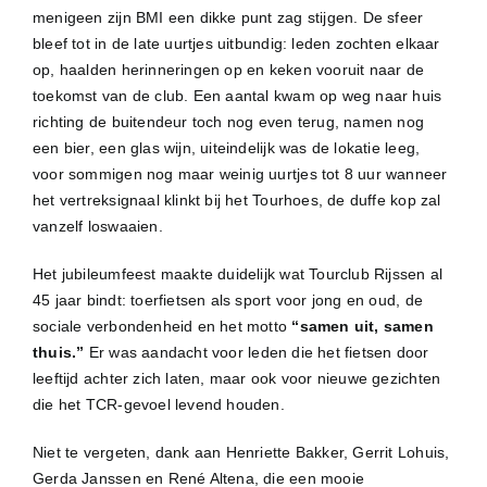
menigeen zijn BMI een dikke punt zag stijgen. De sfeer
bleef tot in de late uurtjes uitbundig: leden zochten elkaar
op, haalden herinneringen op en keken vooruit naar de
toekomst van de club. Een aantal kwam op weg naar huis
richting de buitendeur toch nog even terug, namen nog
een bier, een glas wijn, uiteindelijk was de lokatie leeg,
voor sommigen nog maar weinig uurtjes tot 8 uur wanneer
het vertreksignaal klinkt bij het Tourhoes, de duffe kop zal
vanzelf loswaaien.
Het jubileumfeest maakte duidelijk wat Tourclub Rijssen al
45 jaar bindt: toerfietsen als sport voor jong en oud, de
sociale verbondenheid en het motto
“samen uit, samen
thuis.”
Er was aandacht voor leden die het fietsen door
leeftijd achter zich laten, maar ook voor nieuwe gezichten
die het TCR-gevoel levend houden.
Niet te vergeten, dank aan Henriette Bakker, Gerrit Lohuis,
Gerda Janssen en René Altena, die een mooie