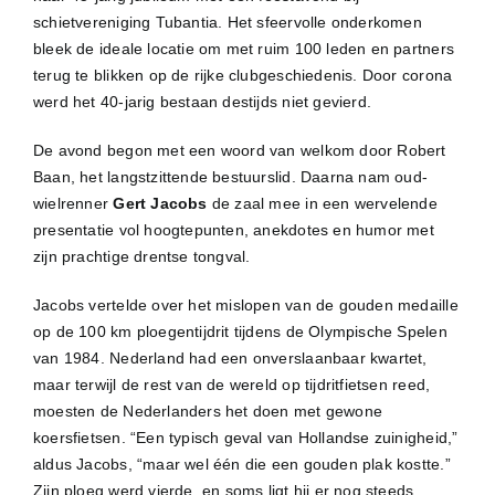
schietvereniging Tubantia. Het sfeervolle onderkomen
bleek de ideale locatie om met ruim 100 leden en partners
terug te blikken op de rijke clubgeschiedenis. Door corona
werd het 40-jarig bestaan destijds niet gevierd.
De avond begon met een woord van welkom door Robert
Baan, het langstzittende bestuurslid. Daarna nam oud-
wielrenner
Gert Jacobs
de zaal mee in een wervelende
presentatie vol hoogtepunten, anekdotes en humor met
zijn prachtige drentse tongval.
Jacobs vertelde over het mislopen van de gouden medaille
op de 100 km ploegentijdrit tijdens de Olympische Spelen
van 1984. Nederland had een onverslaanbaar kwartet,
maar terwijl de rest van de wereld op tijdritfietsen reed,
moesten de Nederlanders het doen met gewone
koersfietsen. “Een typisch geval van Hollandse zuinigheid,”
aldus Jacobs, “maar wel één die een gouden plak kostte.”
Zijn ploeg werd vierde, en soms ligt hij er nog steeds