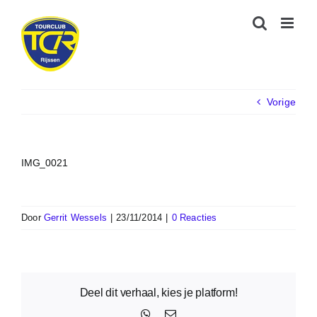
Ga
naar
inhoud
Vorige
IMG_0021
Door
Gerrit Wessels
|
23/11/2014
|
0 Reacties
Deel dit verhaal, kies je platform!
WhatsApp
E-