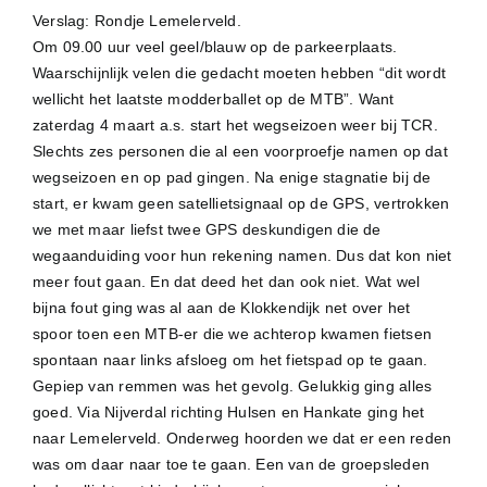
Verslag: Rondje Lemelerveld.
Om 09.00 uur veel geel/blauw op de parkeerplaats.
Waarschijnlijk velen die gedacht moeten hebben “dit wordt
wellicht het laatste modderballet op de MTB”. Want
zaterdag 4 maart a.s. start het wegseizoen weer bij TCR.
Slechts zes personen die al een voorproefje namen op dat
wegseizoen en op pad gingen. Na enige stagnatie bij de
start, er kwam geen satellietsignaal op de GPS, vertrokken
we met maar liefst twee GPS deskundigen die de
wegaanduiding voor hun rekening namen. Dus dat kon niet
meer fout gaan. En dat deed het dan ook niet. Wat wel
bijna fout ging was al aan de Klokkendijk net over het
spoor toen een MTB-er die we achterop kwamen fietsen
spontaan naar links afsloeg om het fietspad op te gaan.
Gepiep van remmen was het gevolg. Gelukkig ging alles
goed. Via Nijverdal richting Hulsen en Hankate ging het
naar Lemelerveld. Onderweg hoorden we dat er een reden
was om daar naar toe te gaan. Een van de groepsleden