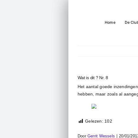
Ga
naar
inhoud
Home
De Clu
Wat is dit ? Nr. 8
Het aantal goede inzendingen
hebben, maar zoals al aangeg
Gelezen:
102
Door
Gerrit Wessels
|
20/01/201