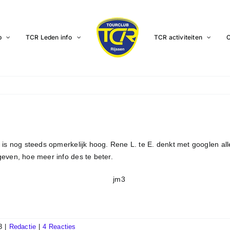
b
TCR Leden info
TCR activiteiten
C
 is nog steeds opmerkelijk hoog. Rene L. te E. denkt met googlen al
even, hoe meer info des te beter.
3
|
Redactie
|
4 Reacties