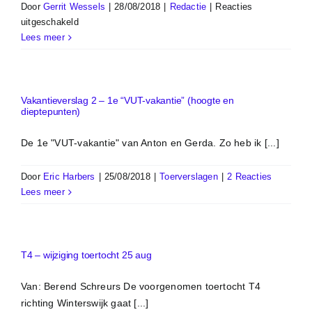
Door
Gerrit Wessels
|
28/08/2018
|
Redactie
|
Reacties
voor
uitgeschakeld
TCR
Lees meer
kleding
bestellen
2018/2019
Vakantieverslag 2 – 1e “VUT-vakantie” (hoogte en
dieptepunten)
De 1e "VUT-vakantie" van Anton en Gerda. Zo heb ik [...]
Door
Eric Harbers
|
25/08/2018
|
Toerverslagen
|
2 Reacties
Lees meer
T4 – wijziging toertocht 25 aug
Van: Berend Schreurs De voorgenomen toertocht T4
richting Winterswijk gaat [...]