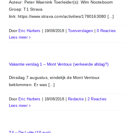
Auteur: Peter Waenink Toerleider(s): Wim Nooteboom
Groep: T1 Strava
link: https://www.strava.com/activities/1780163080 [...]
Door
Eric Harbers
|
19/08/2018
|
Toerverslagen
|
0 Reacties
Lees meer
Vakantie verslag 1 – Mont Ventoux (verkeerde afslag?)
Dinsdag 7 augustus, eindelijk de Mont Ventoux
beklommen. Er was [...]
Door
Eric Harbers
|
18/08/2018
|
Redactie
|
2 Reacties
Lees meer
T4 – De Lutte (10 aug)