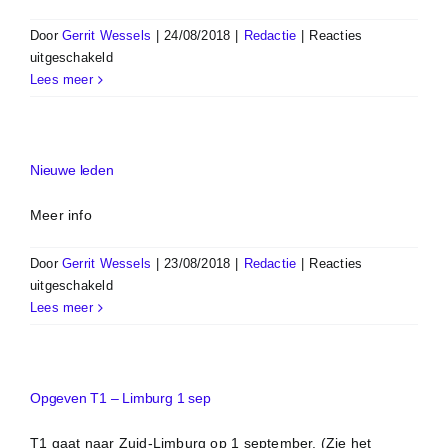
Door
Gerrit Wessels
|
24/08/2018
|
Redactie
|
Reacties
voor
uitgeschakeld
T4
Lees meer
–
wijziging
toertocht
25
Nieuwe leden
aug
Meer info
Door
Gerrit Wessels
|
23/08/2018
|
Redactie
|
Reacties
voor
uitgeschakeld
Nieuwe
Lees meer
leden
Opgeven T1 – Limburg 1 sep
T1 gaat naar Zuid-Limburg op 1 september. (Zie het