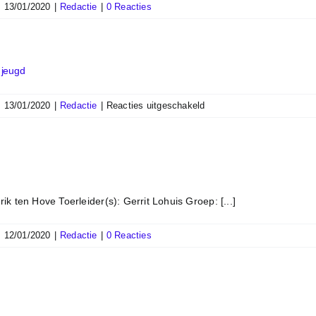
|
13/01/2020
|
Redactie
|
0 Reacties
 jeugd
voor
|
13/01/2020
|
Redactie
|
Reacties uitgeschakeld
Artikel
TC
Tubantia
–
TCR
MTB
k ten Hove Toerleider(s): Gerrit Lohuis Groep: [...]
jeugd
|
12/01/2020
|
Redactie
|
0 Reacties