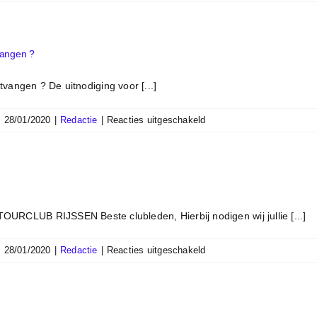
vangen ?
vangen ? De uitnodiging voor [...]
voor
|
28/01/2020
|
Redactie
|
Reacties uitgeschakeld
Heb
je
de
TCR
nieuwsbrief
ontvangen
LUB RIJSSEN Beste clubleden, Hierbij nodigen wij jullie [...]
?
voor
|
28/01/2020
|
Redactie
|
Reacties uitgeschakeld
TCR
Clubavond
2020