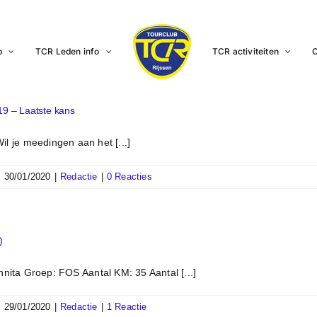
b
TCR Leden info
TCR activiteiten
C
9 – Laatste kans
 je meedingen aan het [...]
|
30/01/2020
|
Redactie
|
0 Reacties
)
nnita Groep: FOS Aantal KM: 35 Aantal [...]
|
29/01/2020
|
Redactie
|
1 Reactie