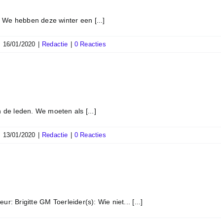
 We hebben deze winter een [...]
|
16/01/2020
|
Redactie
|
0 Reacties
e leden. We moeten als [...]
|
13/01/2020
|
Redactie
|
0 Reacties
r: Brigitte GM Toerleider(s): Wie niet... [...]