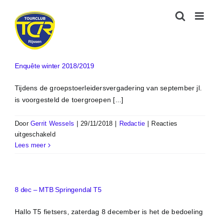
Ga
naar
inhoud
Enquête winter 2018/2019
Tijdens de groepstoerleidersvergadering van september jl.
is voorgesteld de toergroepen [...]
Door
Gerrit Wessels
|
29/11/2018
|
Redactie
|
Reacties
voor
uitgeschakeld
Enquête
Lees meer
winter
2018/2019
8 dec – MTB Springendal T5
Hallo T5 fietsers, zaterdag 8 december is het de bedoeling