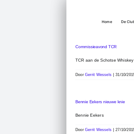
Ga
naar
inhoud
Home
De Clu
Commissieavond TCR
TCR aan de Schotse Whiskey
Door
Gerrit Wessels
|
31/10/201
Bennie Eekers nieuwe knie
Bennie Eekers
Door
Gerrit Wessels
|
27/10/201