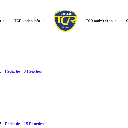
b
TCR Leden info
TCR activiteiten
C
5
|
Redactie
|
0 Reacties
5
|
Redactie
|
15 Reacties