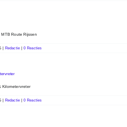
e MTB Route Rijssen
5
|
Redactie
|
0 Reacties
ervreter
 Kilometervreter
5
|
Redactie
|
0 Reacties