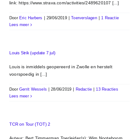
link: https://www.strava.com/activities/2489620107 [...]
Door
Eric Harbers
|
29/06/2019
|
Toerverslagen
|
1 Reactie
Lees meer
Louis Strik (update 7 jul)
Louis is inmiddels geopereerd in Zwolle en herstelt
voorspoedig in [...]
Door
Gerrit Wessels
|
28/06/2019
|
Redactie
|
13 Reacties
Lees meer
TCR on Tour (TOT) 2
Auteur: Bert Timmerman Toerleider(s): Wim Nooteboom